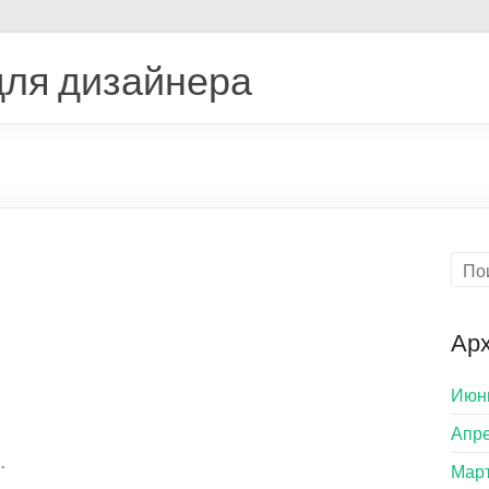
ля дизайнера
Ар
Июн
Апре
.
Март