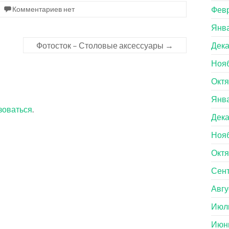
Комментариев нет
Февр
Янва
Фотосток – Столовые аксессуары
→
Дека
Нояб
Октя
Янва
зоваться
.
Дека
Нояб
Октя
Сент
Авгу
Июл
Июн